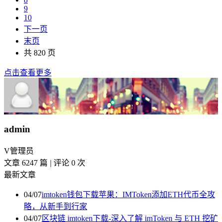
9
10
下一页
末页
共 820 页
点击查看更多
admin
V
管理员
文章 6247 篇
|
评论 0 次
最新文章
04/07
imtoken钱包下载苹果：IMToken添加ETH代币全攻
略，从新手到行家
04/07
区块链 imtoken下载-深入了解 imToken 与 ETH 挖矿