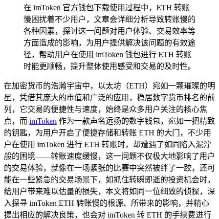
在 imToken 官方钱包下载使用过程中，ETH 转账
慢困扰着不少用户，文章会详细分析导致转账慢的
各种因素，探讨这一问题对用户体验、交易效率等
方面造成的影响，为用户提供解决该问题的有效途
径，帮助用户在使用 imToken 钱包进行 ETH 转账
时能更顺畅，提升整体使用感受和交易的及时性。
在加密货币的浩瀚宇宙中，以太坊（ETH）宛如一颗璀璨的明
星，凭借其庞大的市值和广泛的应用，稳居数字货币排名的前
列，它交易的便捷性与速度，始终是众多用户关注的核心焦
点，而
imToken
作为一款声名远扬的数字钱包，宛如一把精致
的钥匙，为用户开启了便捷存储和转账 ETH 的大门，不少用
户在使用 imToken 进行 ETH 转账时，却遭遇了如同陷入泥泞
般的困境——转账速度缓慢，这一问题不仅极大地影响了用户
的交易体验，就像在一场紧张的比赛中突然被绊了一跤，还可
能在一些紧急的交易场景下，如抓住转瞬即逝的投资机会时，
给用户带来难以估量的损失，本文将如同一位细致的侦探，深
入探寻 imToken ETH 转账慢的根源、所带来的影响，并精心
提出相应的解决良策，也会对 imToken 转 ETH 的手续费进行