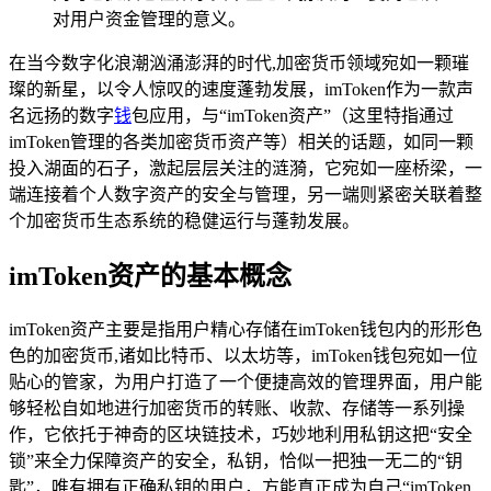
对用户资金管理的意义。
在当今数字化浪潮汹涌澎湃的时代,加密货币领域宛如一颗璀
璨的新星，以令人惊叹的速度蓬勃发展，imToken作为一款声
名远扬的数字
钱
包应用，与“imToken资产”（这里特指通过
imToken管理的各类加密货币资产等）相关的话题，如同一颗
投入湖面的石子，激起层层关注的涟漪，它宛如一座桥梁，一
端连接着个人数字资产的安全与管理，另一端则紧密关联着整
个加密货币生态系统的稳健运行与蓬勃发展。
imToken资产的基本概念
imToken资产主要是指用户精心存储在imToken钱包内的形形色
色的加密货币,诸如比特币、以太坊等，imToken钱包宛如一位
贴心的管家，为用户打造了一个便捷高效的管理界面，用户能
够轻松自如地进行加密货币的转账、收款、存储等一系列操
作，它依托于神奇的区块链技术，巧妙地利用私钥这把“安全
锁”来全力保障资产的安全，私钥，恰似一把独一无二的“钥
匙”，唯有拥有正确私钥的用户，方能真正成为自己“imToken