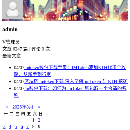
admin
V
管理员
文章 6247 篇
|
评论 0 次
最新文章
04/07
imtoken钱包下载苹果：IMToken添加ETH代币全攻
略，从新手到行家
04/07
区块链 imtoken下载-深入了解 imToken 与 ETH 挖矿
04/07
im钱包下载：如何为 imToken 钱包取一个合适的名
称
«
2026年8月
»
一
二
三
四
五
六
日
1
2
3
4
5
6
7
8
9