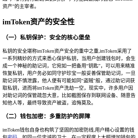
资产”的主宰者。
imToken资产的安全性
（一）私钥保护：安全的核心堡垒
私钥的安全堪称imToken资产安全的重中之重,imToken采用了
一系列精妙的方式来悉心保护私钥，当用户创建钱包时，会生
成一个神秘的助记词，它宛如一把备用“钥匙”，可以用来精准
恢复私钥，用户务必如同守护珍宝一般妥善保管助记词，一旦
助记词不慎泄露，他人便有可能如同“盗贼”般，通过助记词获
取私钥，进而将imToken资产洗劫一空，现实中，许多用户因
对助记词的保管疏忽大意，比如截图保存到联网设备、随意告
知他人等，最终导致资产被盗，追悔莫及。
（二）钱包加密：多重防护的屏障
imToken钱包自身也构筑了坚固的加密防线,用户精心设置的钱
包
密码
，如同一位忠诚的卫士，在一定程度上大幅增加钱包的