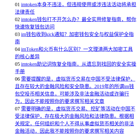
01
imtoken本身不违法，但违规使用或涉违法活动将承担
法律责任
02
imtoken钱包打不开怎么办？最全实用修复指南，帮你
快速恢复钱包访问
03
im钱包收到kick通知？加密钱包安全与权益保护全指
南
04
imToken和火币有什么区别？一文理清两大加密工具
的核心差异
05
imtoken助记词恢复全指南，从遗忘到找回的安全实操
手册
06
需要提醒的是，虚拟货币交易在中国不受法律保护，
且存在较大的金融风险和安全隐患。2019年的所谓im钱
包空投币相关信息，可能涉及非法金融活动或诈骗行
为，因此不能按照你的要求撰写相关文章
07
需要明确的是，虚拟货币交易、挖矿等活动在中国不
受法律保护，存在极大的金融风险和法律隐患。根据相
关规定，任何组织和个人不得从事虚拟货币相关的非法
金融活动，因此我不能按照你的要求撰写相关内容