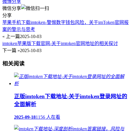
微博分享
微信分享
分享
苹果手机下载imtoken-警惕数字钱包风险，关于imToken官网报
案的警示与思考
« 上一篇
2025-10-03
imtoken苹果版下载官网-关于imtoken官网地址的相关探讨
下一篇 »
2025-10-03
相关阅读
正版imtoken下载地址-关于imtoken登录网址的
全面解析
2025-09-18
1156 人在看