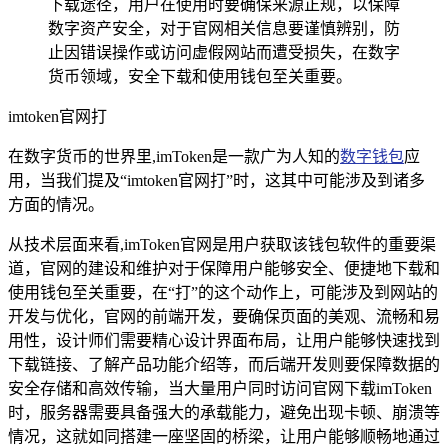
下载途径，用户在使用时要确保来源正规，以保障
数字资产安全，对于官网相关信息要谨慎辨别，防
止因错误操作或访问虚假网站而遭受损失，在数字
货币领域，安全下载和使用钱包至关重要。
imtoken官网打
在数字货币的世界里,imToken是一款广为人知的
数字钱包
应
用，当我们提及“imtoken官网打”时，这其中可能涉及到诸多
方面的情况。
从技术层面来看,imToken官网是用户获取该钱包软件的重要渠
道，官网的建设和维护对于保障用户能够安全、便捷地下载和
使用钱包至关重要，在“打”的这个动作上，可能涉及到网站的
开发与优化，官网的前端开发，要确保页面的美观、流畅和易
用性，设计师们需要精心设计界面布局，让用户能够快速找到
下载链接、了解产品功能介绍等，而后端开发则要保障数据的
安全存储和高效传输，当大量用户同时访问官网下载imToken
时，服务器需要具备强大的承载能力，避免出现卡顿、崩溃等
情况，这就如同搭建一座坚固的桥梁，让用户能够顺畅地通过