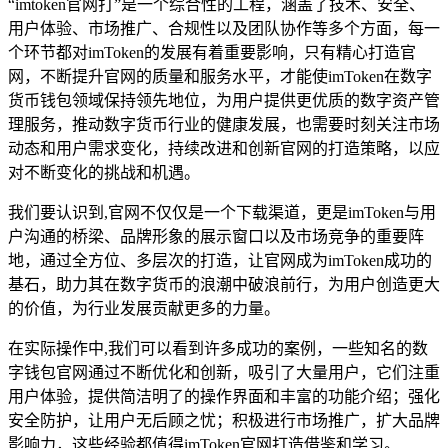
“imtoken官网打”是一个综合性的工程，涵盖了技术、安全、
用户体验、市场推广、合规性以及团队协作等多个方面，每一
个环节都对imToken的发展有着重要影响，只有精心打造官
网，不断提升官网的质量和服务水平，才能使imToken在数字
货币钱包领域保持领先地位，为用户提供更优质的数字资产管
理服务，推动数字货币行业的健康发展，也需要时刻关注市场
动态和用户需求变化，持续改进和创新官网的打造策略，以应
对不断变化的挑战和机遇。
我们要认识到,官网不仅仅是一个下载渠道，更是imToken与用
户沟通的桥梁、品牌形象的展示窗口以及市场竞争的重要阵
地，通过全方位、多层次的打造，让官网成为imToken成功的
基石，助力其在数字货币的浪潮中破浪前行，为用户创造更大
的价值，为行业发展贡献更多的力量。
在实际操作中,我们可以看到许多成功的案例，一些知名的数
字钱包官网通过不断优化和创新，吸引了大量用户，它们注重
用户体验，提供简洁明了的操作界面和丰富的功能介绍；强化
安全防护，让用户无后顾之忧；积极进行市场推广，扩大品牌
影响力，这些经验都值得imToken官网打造借鉴和学习。