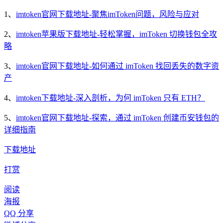
1、
imtoken官网下载地址-聚焦imToken问题，风险与应对
2、
imtoken苹果版下载地址-轻松掌握，imToken 切换钱包全攻
略
3、
imtoken官网下载地址-如何通过 imToken 找回丢失的数字资
产
4、
imtoken下载地址-深入剖析，为何 imToken 只有 ETH？
5、
imtoken官网下载地址-探索，通过 imToken 创建币安钱包的
详细指南
下载地址
打赏
阅读
海报
QQ 分享