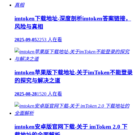
imtoken下载地址-深度剖析imtoken答案链接，
风险与真相
2025-09-05
2253 人在看
imtoken苹果版下载地址-关于imToken不能登录
的探究与解决之道
2025-08-28
1520 人在看
imtoken安卓版官网下载-关于 imToken 2.0 下
载地址的全面解析