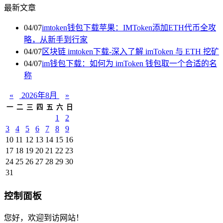
最新文章
04/07
imtoken钱包下载苹果：IMToken添加ETH代币全攻
略，从新手到行家
04/07
区块链 imtoken下载-深入了解 imToken 与 ETH 挖矿
04/07
im钱包下载：如何为 imToken 钱包取一个合适的名
称
«
2026年8月
»
一
二
三
四
五
六
日
1
2
3
4
5
6
7
8
9
10
11
12
13
14
15
16
17
18
19
20
21
22
23
24
25
26
27
28
29
30
31
控制面板
您好，欢迎到访网站！