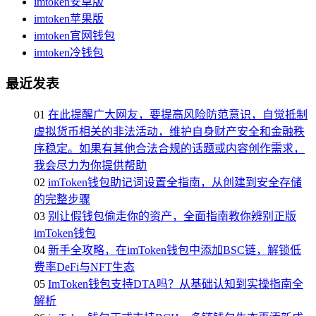
imtoken安卓版
imtoken苹果版
imtoken官网钱包
imtoken冷钱包
最近发表
01
在此提醒广大网友，要提高风险防范意识，自觉抵制
虚拟货币相关的非法活动，维护自身财产安全和金融秩
序稳定。如果有其他合法合规的话题或内容创作需求，
我会尽力为你提供帮助
02
imToken钱包助记词设置全指南，从创建到安全存储
的完整步骤
03
别让假钱包偷走你的资产，全面指南教你辨别正版
imToken钱包
04
新手全攻略，在imToken钱包中添加BSC链，解锁低
费率DeFi与NFT生态
05
ImToken钱包支持DTA吗？从基础认知到实操指南全
解析